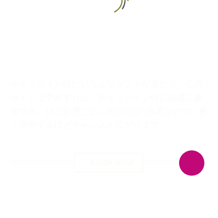
日本語
チェックイン時にいろんなギフトが当たる、公式
サイトで予約すれば、チェックイン時に抽選に参
加でき、ひと部屋ごとに毎日1回の抽選なので、長
く宿泊するほどチャンスが広がります.
BOOK NOW
